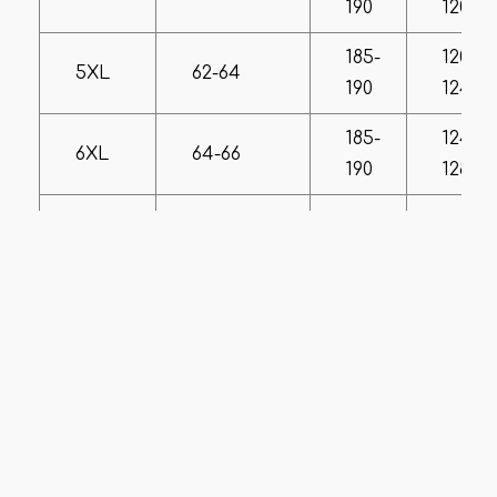
190
120
185-
120-
5XL
62-64
190
124
185-
124-
6XL
64-66
190
128
185-
128-
7XL
66-68
190
132
185-
132-
8XL
68-70
190
136
Размеры 60-64
Если вы сомневаетесь с выбором размера, или вам
нужны дополнительные замеры/фото –
свяжитесь с
нашим менеджером