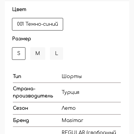
Цвет
001 Темно-синий
Размер
S
M
L
Тип
Шорты
Страна-
Турция
производитель
Сезон
Лето
Бренд
Masimar
REGULAR (свободный