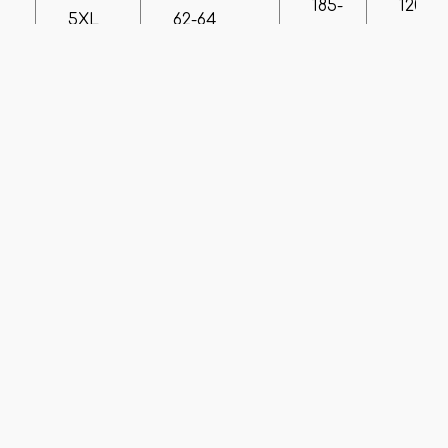
185-
120-
5XL
62-64
190
124
185-
124-
6XL
64-66
190
128
185-
128-
7XL
66-68
190
132
185-
132-
8XL
68-70
190
136
Размеры 48-56
Если вы сомневаетесь с выбором размера, или вам
нужны дополнительные замеры/фото –
свяжитесь с
нашим менеджером
Отзывы