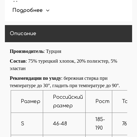
Наличие
Прямой крой
Подробнее
манжетов
Описание
Производитель
: Турция
Состав
:
75% турецкий хлопок, 20% полиэстер, 5%
эластан
Рекомендации по уходу
: бережная стирка при
температуре до 30°, гладить при температуре до 90°.
Российский
Размер
Рост
Талия
размер
185-
S
46-48
76-80
190