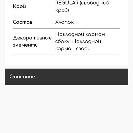
REGULAR (свободный
Крой
крой)
Состав
Хлопок
Накладной карман
Декоративные
сбоку, Накладной
элементы
карман сзади
Описание
Производитель
: Турция
Состав
:
100% хлопок
Рекомендации по уходу
: бережная стирка при
температуре до 30°, гладить при температуре до 90°.
Российский