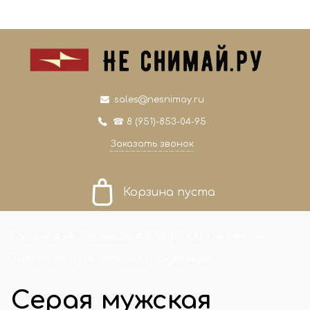
0
0
sales@nesnimay.ru
☎ 8 (951)-853-04-95
Заказать звонок
Корзина пуста
Главная
Размеры 48-56 (S-XXL)
Толстовки на меховой подкладке
Серая мужская