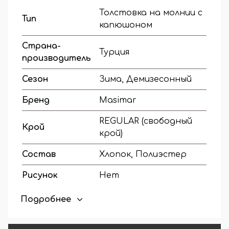
Толстовка на молнии с
Тип
капюшоном
Страна-
Турция
производитель
Сезон
Зима, Демизесонный
Бренд
Masimar
REGULAR (свободный
Крой
крой)
Состав
Хлопок, Полиэстер
Рисунок
Нет
Тип застежки
Молния
Подробнее
Опции
Несъемный