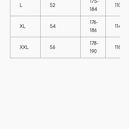
175-
L
52
110-11
184
176-
XL
54
114-11
186
178-
XXL
56
118-121
190
Если вы сомневаетесь с выбором размера, или вам
нужны дополнительные замеры/фото –
свяжитесь с
нашим менеджером.
Отзывы