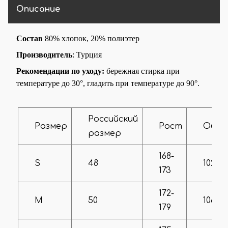
Капюшона
Описание
Наличие
На манжете
манжетов
Состав
80% хлопок, 20% полиэтер
Декоративные
Производитель
: Турция
Мех
элементы
Рекомендации по уходу:
бережная стирка при
температуре до 30°, гладить при температуре до 90°.
Тип рукава
На манжете
Российский
Размер
Рост
Объ
размер
168-
S
48
102-10
173
172-
M
50
106-11
179