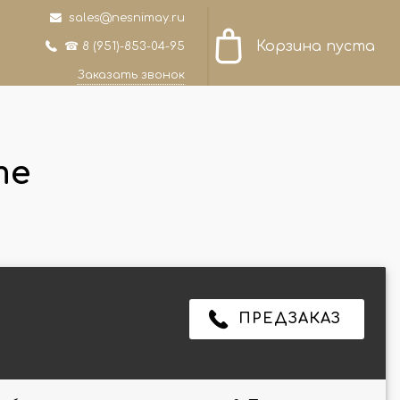
sales@nesnimay.ru
Корзина пуста
☎ 8 (951)-853-04-95
Заказать звонок
те
ПРЕДЗАКАЗ