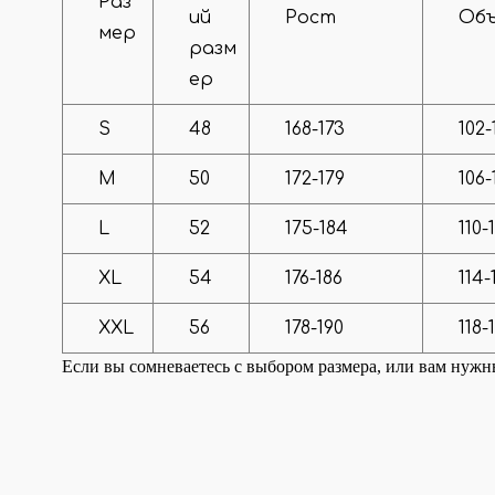
Раз
ий
Рост
Об
мер
разм
ер
S
48
168-173
102-
M
50
172-179
106-
L
52
175-184
110-
XL
54
176-186
114-
XXL
56
178-190
118-
Если вы сомневаетесь с выбором размера, или вам нуж