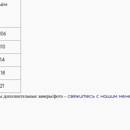
ъём
106
110
114
118
121
ны дополнительные замеры/фото –
свяжитесь с нашим мен