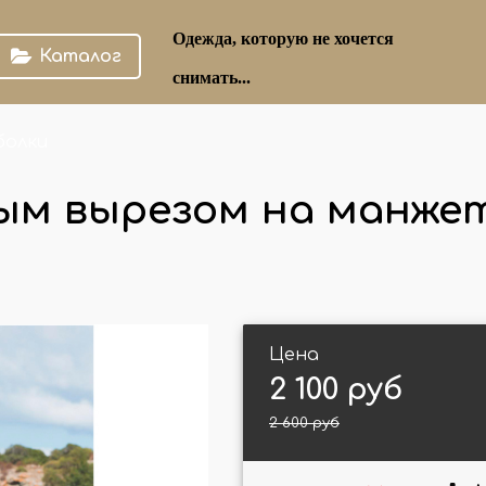
Одежда, которую не хочется
Каталог
снимать...
болки
ным вырезом на манже
Цена
2 100 руб
2 600 руб