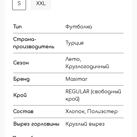
S
XXL
Тип
Футболка
Страна-
Турция
производитель
Лето,
Сезон
Круглогодичный
Бренд
Masimar
REGULAR (свободный
Крой
крой)
Состав
Хлопок, Полиэстер
Вырез горловины
Круглый вырез
Наличие