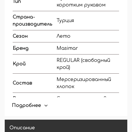
Тип
коротким рукавом
Страна-
Турция
производитель
Сезон
Лето
Бренд
Masimar
REGULAR (свободный
Крой
крой)
Мерсеризированный
Состав
хлопок
Вырез
С воротником на 3х
Подробнее
горловины
пуговицах
Наличие
На манжете
манжетов
Описание