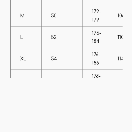
172-
M
50
106-11
179
175-
L
52
110-11
184
176-
XL
54
114-11
186
178-
XXL
56
118-121
190
Если вы сомневаетесь с выбором размера, или вам
нужны дополнительные замеры/фото –
свяжитесь с
нашим менеджером.
Отзывы