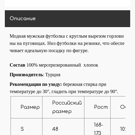
Рисунок
Логотип
Вырез горловины
Круглый вырез
Описание
Тип застежки
На пуговицах
Модная
мужская
футболка
с
круглым
вырезом
горлови
Опции Капюшона
Без капюшона
ны
на
пуговицах
.
Низ
футболки
на
резинке
,
что
обеспе
чивает
Наличие
идеальную
посадку
по
фигуре
.
На манжете
манжетов
Состав
100% мерсеризированный хлопок
Производитель
: Турция
Рекомендации по уходу:
бережная стирка при
температуре до 30°, гладить при температуре до 90°.
Российский
Размер
Рост
Объ
размер
168-
S
48
102-10
173