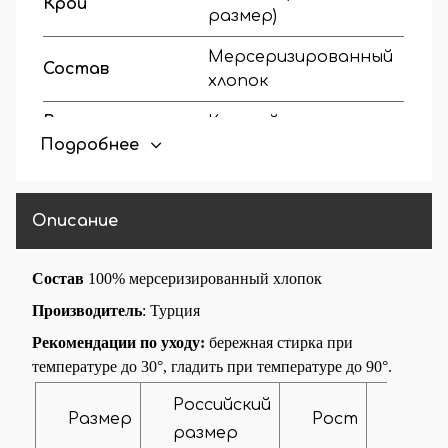
Крой
размер)
Мерсеризированный
Состав
хлопок
Вырез горловины
Круглый вырез
Подробнее
Наличие
На манжете
манжетов
Описание
Тип рукава
На манжете
Состав
100% мерсеризированный хлопок
Производитель
: Турция
Рекомендации по уходу:
бережная стирка при
температуре до 30°, гладить при температуре до 90°.
Российский
Объё
Размер
Рост
размер
груд