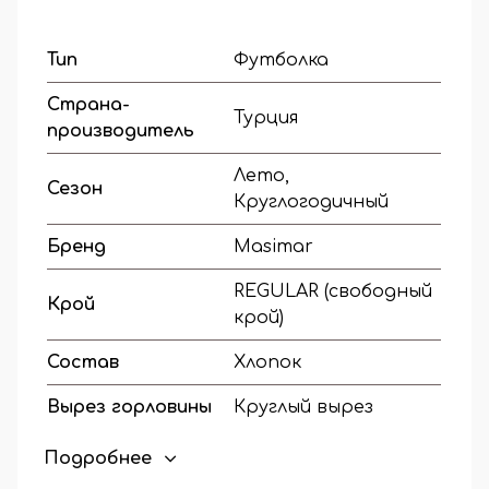
Тип
Футболка
Страна-
Турция
производитель
Лето,
Сезон
Круглогодичный
Бренд
Masimar
REGULAR (свободный
Крой
крой)
Состав
Хлопок
Вырез горловины
Круглый вырез
Наличие
Подробнее
На манжете
манжетов